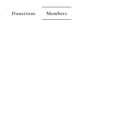
s
Donations
Members