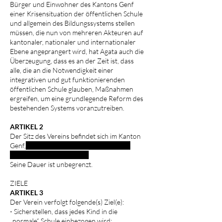
Bürger und Einwohner des Kantons Genf
einer Krisensituation der öffentlichen Schule
und allgemein des Bildungssystems stellen
müssen, die nun von mehreren Akteuren auf
kantonaler, nationaler und internationaler
Ebene angeprangert wird, hat Agata auch die
Überzeugung, dass es an der Zeit ist, dass
alle, die an die Notwendigkeit einer
integrativen und gut funktionierenden
öffentlichen Schule glauben, Maßnahmen
ergreifen, um eine grundlegende Reform des
bestehenden Systems voranzutreiben.
ARTIKEL 2
Der Sitz des Vereins befindet sich im Kanton
Genf,
Rue Tolstoi 1, 1023 Genf c/o Enrico
Pugliese und Giulia Frucci.
Seine Dauer ist unbegrenzt.
ZIELE
ARTIKEL 3
Der Verein verfolgt folgende(s) Ziel(e):
- Sicherstellen, dass jedes Kind in die
„normale“ Schule einbezogen wird;