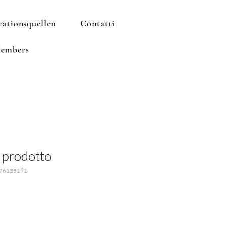
rationsquellen
Contatti
embers
 prodotto
376135191