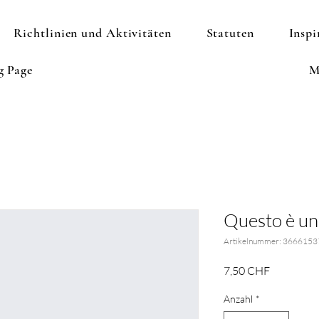
Richtlinien und Aktivitäten
Statuten
Inspi
g Page
M
Questo è un
Artikelnummer: 366615
Preis
7,50 CHF
Anzahl
*