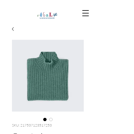
SKU: 217537123517253