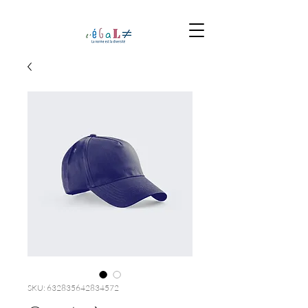
SKU: 632835642834572